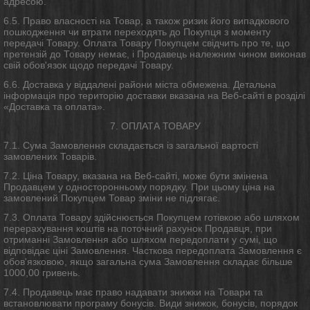
адресою.
6.5. Право власності на Товар, а також ризик його випадкового
пошкодження чи втрати переходять до Покупця з моменту
передачі Товару. Оплата Товару Покупцем свідчить про те, що
претензій до Товару немає, і Продавець належним чином виконав
свій обов'язок щодо передачі Товару.
6.6. Доставка у віддалені райони міста обмежена. Детальна
інформація про територію доставки вказана на Веб-сайті в розділі
«Доставка та оплата».
7. ОПЛАТА ТОВАРУ
7.1. Сума Замовлення складається із загальної вартості
замовлених Товарів.
7.2. Ціна Товару, вказана на Веб-сайті, може бути змінена
Продавцем у односторонньому порядку. При цьому ціна на
замовлений Покупцем Товар зміни не підлягає.
7.3. Оплата Товару здійснюється Покупцем готівкою або шляхом
перерахування коштів на поточний рахунок Продавця, при
отриманні Замовлення або шляхом передоплати у сумі, що
відповідає ціні Замовлення. Часткова передоплата Замовлення є
обов'язковою, якщо загальна сума Замовлення складає більше
1000,00 гривень.
7.4. Продавець має право надавати знижки на Товари та
встановлювати програму бонусів. Види знижок, бонусів, порядок