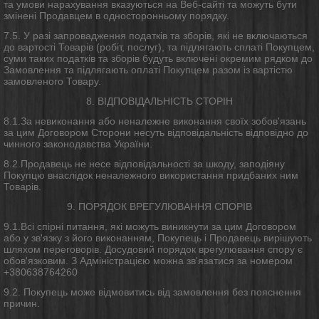
та умови нарахування вказуються на Веб-сайті та можуть бути
змінені Продавцем в односторонньому порядку.
7.5. У разі запровадження податків та зборів, які не включаються
до вартості Товарів (робіт, послуг), та підлягають сплаті Покупцем,
суми таких податків та зборів будуть включені окремим рядком до
Замовлення та підлягають оплаті Покупцем разом із вартістю
замовленого Товару.
8. ВІДПОВІДАЛЬНІСТЬ СТОРІН
8.1.За невиконання або неналежне виконання своїх зобов'язань
за цим Договором Сторони несуть відповідальність відповідно до
чинного законодавства України.
8.2.Продавець не несе відповідальності за шкоду, заподіяну
Покупцю внаслідок неналежного використання придбаних ним
Товарів.
9. ПОРЯДОК ВРЕГУЛЮВАННЯ СПОРІВ
9.1.Всі спірні питання, які можуть виникнути за цим Договором
або у зв'язку з його виконанням, Покупець і Продавець вирішують
шляхом переговорів. Досудовий порядок врегулювання спору є
обов'язковим. З Адміністрацією можна зв'язатися за номером
+380638764260
9.2. Покупець може відмовитись від замовлення без пояснення
причин.