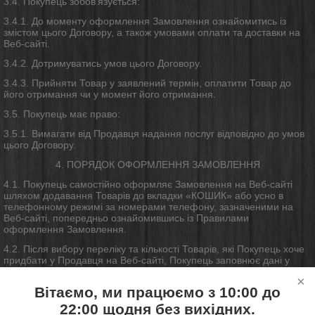
3.4. Покупець зобов'язується:
3.4.1. До моменту оформлення Замовлення ознайомитись із
змістом цього Договору, а також умовами оплати та доставки на
Веб-сайті.
3.4.2. Дотримуватись умов цього Договору.
3.4.3. Прийняти Товар у заявлений термін, оплатити Товар до
його отримання чи у момент його отримання.
3.5. Покупець має право:
3.5.1. Вимагати від Продавця надання послуг відповідно до умов
цього Договору.
4. ПОРЯДОК ОФОРМЛЕННЯ ЗАМОВЛЕННЯ
4.1. Покупець самостійно оформляє Замовлення на Веб-сайті
шляхом додавання Товарів до вкладки «КОШИК» або усно в
телефонному режимі за номерами телефону, зазначеними на
Веб-сайті, попередньо ознайомившись із Правилами
оформлення Замовлення.
4.2. Після вибору переліку та кількості Товарів, які Покупець хоче
придбати у Продавця на Веб-сайті, Покупець заповнює дані у
відповідній формі Замовлення, вказує форму оплати та вибирає
опцію «ОФОРМИТИ ЗАМОВЛЕННЯ».
Вітаємо, ми працюємо з 10:00 до
4.3. Покупець може одержати Товар шляхом доставки або
22:00 щодня без вихідних.
забрати Товар самостійно.