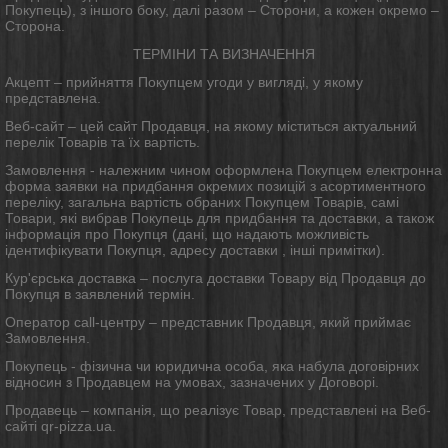
Покупець), з іншого боку, далі разом – Сторони, а кожен окремо –
Сторона.
ТЕРМІНИ ТА ВИЗНАЧЕННЯ
Акцепт – прийняття Покупцем угоди у вигляді, у якому
представлена.
Веб-сайт – цей сайт Продавця, на якому міститься актуальний
перелік Товарів та їх вартість.
Замовлення - належним чином оформлена Покупцем електронна
форма заявки на придбання окремих позицій з асортиментного
переліку, загальна вартість обраних Покупцем Товарів, самі
Товари, які вибрав Покупець для придбання та доставки, а також
інформація про Покупця (дані, що надають можливість
ідентифікувати Покупця, адресу доставки , інші примітки).
Кур'єрська доставка – послуга доставки Товару від Продавця до
Покупця в заявлений термін.
Оператор call-центру – представник Продавця, який приймає
Замовлення.
Покупець - фізична чи юридична особа, яка набула договірних
відносин з Продавцем на умовах, зазначених у Договорі.
Продавець – компанія, що реалізує Товар, представлені на Веб-
сайті qr-pizza.ua.