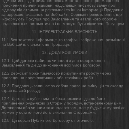
відмовитись від отримання рекламної та іншої інформації без
пояснення причин відмови, надіславши письмову заяву про
відмову від отримання рекламної та іншої інформації Продавцю
за адресою, вказаною на Веб-сайті. Сервісні повідомлення, що
інформують Покупця про Замовлення та етапи його обробки,
надсилаються автоматично і не можуть бути відхилені Покупцем.
11. ІНТЕЛЕКТУАЛЬНА ВЛАСНІСТЬ
11.1.Вся текстова інформація та графічні зображення, розміщені
на Веб-сайті, є власністю Продавця.
12. ДОДАТКОВІ УМОВИ
12.1. Цей договір набирає чинності з дня оформлення
Замовлення та діє до виконання всіх умов Договору.
12.2.Веб-сайт може тимчасово призупинити роботу через
проведення профілактичних або технічних робіт.
12.3. Продавець залишає за собою право на зміну цін та складу
страв на свій розсуд.
12.4. Договір є публічним та безстроковим і діє до його
припинення будь-якою із Сторін у порядку, встановленому цим
Договором або чинним законодавством, але у будь-якому разі до
моменту остаточного його виконання Сторонами.
12.5. Ця версія Публічного Договору є поточною.