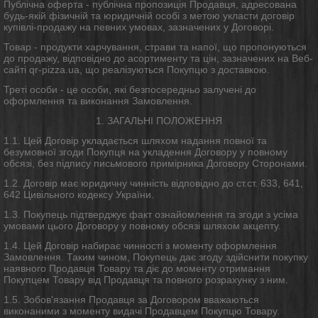
Публічна оферта - публічна пропозиція Продавця, адресована
будь-якій фізичній та юридичній особі з метою укласти договір
купівлі-продажу на певних умовах, зазначених у Договорі.
Товар - продукти харчування, страви та напої, що пропонуються
до продажу, відповідно до асортименту та цін, зазначених на Веб-
сайті qr-pizza.ua, що реалізуються Покупцю з доставкою.
Треті особи - це особи, які безпосередньо залучені до
оформлення та виконання Замовлення.
1. ЗАГАЛЬНІ ПОЛОЖЕННЯ
1.1. Цей Договір укладається шляхом надання повної та
безумовної згоди Покупця на укладення Договору у повному
обсязі, без підпису письмового примірника Договору Сторонами.
1.2. Договір має юридичну чинність відповідно до ст.ст. 633, 641,
642 Цивільного кодексу України.
1.3. Покупець підтверджує факт ознайомлення та згоди з усіма
умовами цього Договору у повному обсязі шляхом акцепту.
1.4. Цей Договір набирає чинності з моменту оформлення
Замовлення. Таким чином, Покупець дає згоду здійснити покупку
наявного Продавця Товару та діє до моменту отримання
Покупцем Товару від Продавця та повного розрахунку з ним.
1.5. Зобов'язання Продавця за Договором вважаються
виконаними з моменту видачі Продавцем Покупцю Товару.