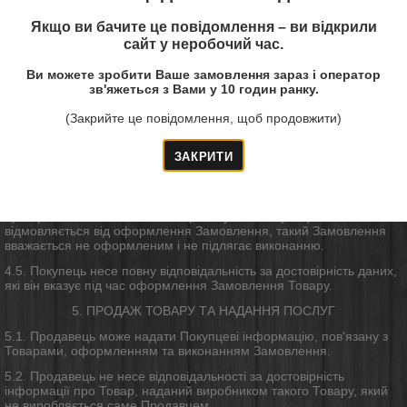
4.4. Замовлення вважається оформленим та прийнятим до
Якщо ви бачите це повідомлення – ви відкрили
виконання лише в тому випадку, якщо:
сайт у неробочий час.
4.4.1. Покупець завершив дії щодо оформлення замовлення на
Ви можете зробити Ваше замовлення зараз і оператор
Веб-сайті, натиснув кнопку «Замовити!», Оператор коллцентру в
зв'яжеться з Вами у 10 годин ранку.
телефонному режимі зв'язався з Покупцем для підтвердження
Замовлення та повідомив Покупцю про те, що Замовлення було
(Закрийте це повідомлення, щоб продовжити)
прийнято.
4.4.2. Покупець оформляє Замовлення Товару в телефонному
режимі через коллцентр та Оператор підтвердив Покупцеві
інформацію про те, що Замовлення прийнято до виконання.
4.4.3. У разі, якщо Оператор коллцентру не підтвердить Покупцю
про прийняття замовлення на роботу або Покупець
відмовляється від оформлення Замовлення, такий Замовлення
вважається не оформленим і не підлягає виконанню.
4.5. Покупець несе повну відповідальність за достовірність даних,
які він вказує під час оформлення Замовлення Товару.
5. ПРОДАЖ ТОВАРУ ТА НАДАННЯ ПОСЛУГ
5.1. Продавець може надати Покупцеві інформацію, пов'язану з
Товарами, оформленням та виконанням Замовлення.
5.2. Продавець не несе відповідальності за достовірність
інформації про Товар, наданий виробником такого Товару, який
не виробляється саме Продавцем.