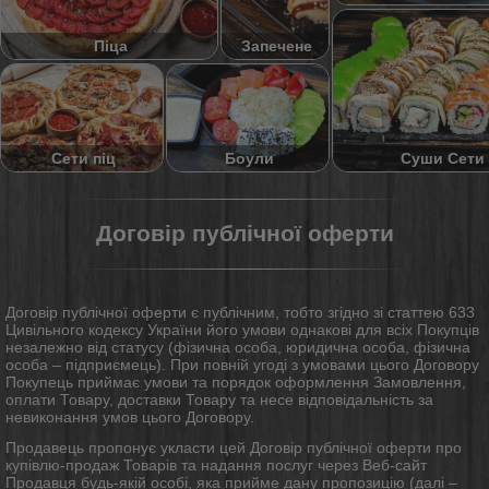
Піца
Запечене
Суши Сети
Сети піц
Боули
Договір публічної оферти
Договір публічної оферти є публічним, тобто згідно зі статтею 633
Цивільного кодексу України його умови однакові для всіх Покупців
незалежно від статусу (фізична особа, юридична особа, фізична
особа – підприємець). При повній угоді з умовами цього Договору
Покупець приймає умови та порядок оформлення Замовлення,
оплати Товару, доставки Товару та несе відповідальність за
невиконання умов цього Договору.
Продавець пропонує укласти цей Договір публічної оферти про
купівлю-продаж Товарів та надання послуг через Веб-сайт
Продавця будь-якій особі, яка прийме дану пропозицію (далі –