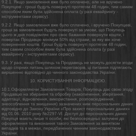
9.2.1. Якщо замовлення вже було оплачено, але не вручено
Покупцеві - гроші будуть повернуті протягом 48 годин, тим самим
способом яким була здійснена оплата (у разі еквайрингу -
інструментами сервісу).
9.2.2. Якщо замовлення вже було сплачено, і вручено Покупцеві,
гроші за замовлення будуть повернуті за умови, що Покупець
цього ж дня повідомляє про своє бажання повернути кошти, і
повертає Продавцю мінімум 50% від страви, за яку він хоче
повернення коштів. Гроші будуть повернуті протягом 48 годин,
тим самим способом яким була здійснена оплата (у разі
еквайрингу - інструментами сервісу).
9.3. У разі, якщо Покупець та Продавець не можуть досягти згоди
щодо спірних питань шляхом переговорів, ці питання підлягають
вирішенню відповідно до чинного законодавства України.
10. КОРИСТУВАННЯ ІНФОРМАЦІЄЮ.
10.1.Оформляючи Замовлення Товарів, Покупець дає свою згоду
Продавцю на збирання та обробку (накопичення, зберігання,
адаптації, відновлення, використання, розповсюдження,
знеособлення та знищення) зазначених ним персональних даних
відповідно до Закону України «Про захист персональних даних»
від 01.06. 2010 року №2297-VI. Доступ до персональних даних
Покупця мають лише ті особи, які безпосередньо залучені до
оформлення та виконання такого Замовлення за винятком
випадків та в межах, передбачених чинним законодавством
України.