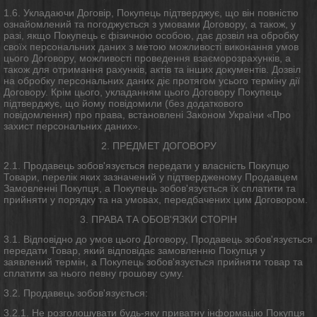
1.6. Укладаючи Договір, Покупець підтверджує, що він повністю
ознайомлений та погоджується з умовами Договору, а також, у
разі, якщо Покупець є фізичною особою, дає дозвіл на обробку
своїх персональних даних з метою можливості виконання умов
цього Договору, можливості проведення взаєморозрахунків, а
також для отримання рахунків, актів та інших документів. Дозвіл
на обробку персональних даних діє протягом усього терміну дії
Договору. Крім цього, укладанням цього Договору Покупець
підтверджує, що йому повідомили (без додаткового
повідомлення) про права, встановлені Законом України «Про
захист персональних даних».
2. ПРЕДМЕТ ДОГОВОРУ
2.1. Продавець зобов'язується передати у власність Покупцю
Товари, перелік яких зазначений у підтвердженому Продавцем
Замовленні Покупця, а Покупець зобов'язується їх сплатити та
прийняти у порядку та на умовах, передбачених цим Договором.
3. ПРАВА ТА ОБОВ'ЯЗКИ СТОРІН
3.1. Відповідно до умов цього Договору, Продавець зобов'язується
передати Товар, який відповідає замовленню Покупця у
заявлений термін, а Покупець зобов'язується прийняти товар та
сплатити за нього певну грошову суму.
3.2. Продавець зобов'язується:
3.2.1. Не розголошувати будь-яку приватну інформацію Покупця