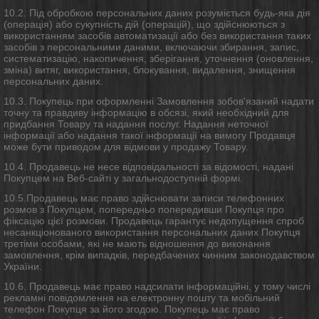
10.2. Під обробкою персональних даних розуміється будь-яка дія
(операція) або сукупність дій (операцій), що здійснюються з
використанням засобів автоматизації або без використання таких
засобів з персональними даними, включаючи збирання, запис,
систематизацію, накопичення, зберігання, уточнення (оновлення,
зміна) витяг, використання, блокування, видалення, знищення
персональних даних.
10.3. Покупець при оформленні Замовлення зобов'язаний надати
точну та правдиву інформацію в обсязі, який необхідний для
придбання Товару та надання послуг. Надання неточної
інформації або надання такої інформації на вимогу Продавця
може бути приводом для відмови у продажу Товару.
10.4. Продавець не несе відповідальності за відомості, надані
Покупцем на Веб-сайті у загальнодоступній формі.
10.5.Продавець має право здійснювати записи телефонних
розмов з Покупцем, попередньо попередивши Покупця про
фіксацію цієї розмови. Продавець гарантує недопущення спроб
несанкціонованого використання персональних даних Покупця
третіми особами, які не мають відношення до виконання
замовлення, крім випадків, передбачених чинним законодавством
України.
10.6. Продавець має право надсилати інформаційні, у тому числі
рекламні повідомлення на електронну пошту та мобільний
телефон Покупця за його згодою. Покупець має право