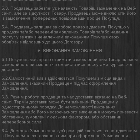
5.3. Продавець забезпечує наявність Товарів, зазначених на Веб-
сайті, але за відсутності Товару, Продавець може виключити його
із замовлення, попередньо повідомивши про це Покупця.
5.4. Продавець залишає за собою право відмовити Покупцю у
продажу та/або передачі замовлених Товарів та/або надання
послуг у зв'язку з неналежним виконанням Покупця своїх
обов'язків відповідно до цього Договору.
6. ВИКОНАННЯ ЗАМОВЛЕННЯ
6.1.Покупець має право отримати замовлений ним Товар шляхом
самостійного вивезення чи скористатися послугами Кур'єрської
доставки.
6.2.Самостійний вивіз здійснюється Покупцем з місця видачі
Замовлення, вказаний Продавцем під час оформлення
Замовлення.
6.3. Режим роботи продавця та час доставки вказано на Веб-
сайті. Термін доставки може бути змінений Продавцем у
односторонньому порядку. До неможливості виконання
Замовлення або його несвоєчасного виконання можуть призвести
обставини, зумовлені людським фактором, або обставини
непереборної сили.
6.4. Доставка Замовлення кур'єром здійснюється за погодженням
з Покупцем та за вказаною ним при оформленні Замовлення