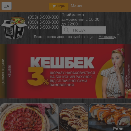
Меню
UA
0 грн
Приймаємо
(093) 3-900-900
замовлення
с 10:00
(098) 3-900-900
до 22:00
(066) 3-900-900
Искать:
ПОИСК
*
Безкоштовна доставка суші та піци по
Миколаєву
Роли