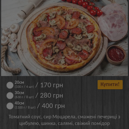
20см
/ 170 грн
Купити!
(330 г / 4 шт)
30см
/ 280 грн
(630 г / 8 шт)
40см
/ 400 грн
(1100 г / 8 шт)
Томатний соус, сир Моцарела, смажені печериці з
цибулею, шинка, салямі, свіжий помідор