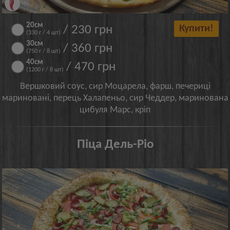
20см
/ 230 грн
Купити!
(330 г / 4 шт)
30см
/ 360 грн
(750 г / 8 шт)
40см
/ 470 грн
(1200 г / 8 шт)
Вершковий соус, сир Моцарела, фарш, печериці
мариновані, перець Халапеньо, сир Чеддер, маринована
цибуля Марс, кріп
Піца Дель-Ріо