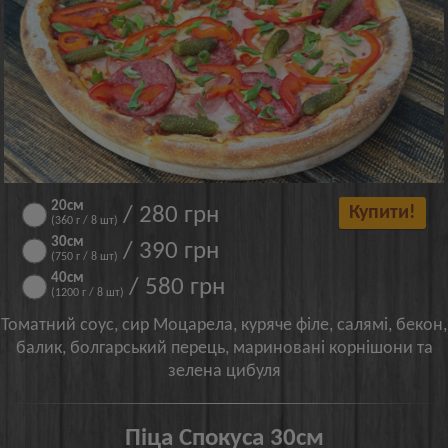
20см
/ 280 грн
Купити!
(360 г / 8 шт)
30см
/ 390 грн
(750 г / 8 шт)
40см
/ 580 грн
(1200 г / 8 шт)
Томатний соус, сир Моцарела, куряче філе, салямі, бекон,
балик, болгарський перець, мариновані корнішони та
зелена цибуля
Піца Спокуса 30см