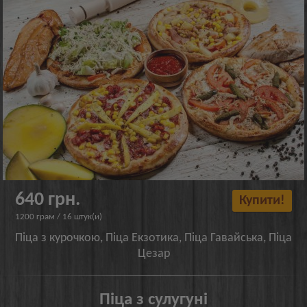
640 грн.
Купити!
1200 грам / 16 штук(и)
Піца з курочкою, Піца Екзотика, Піца Гавайська, Піца
Цезар
Піца з сулугуні