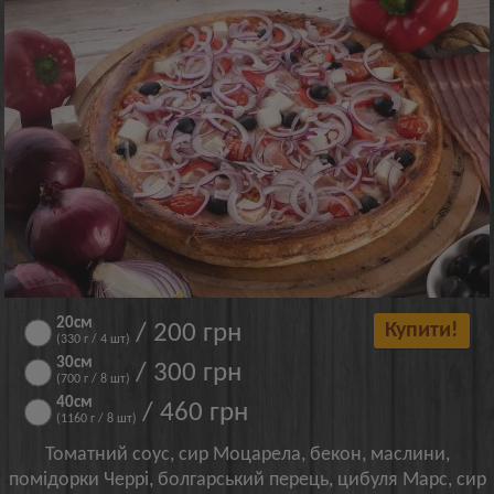
20см
/ 200 грн
Купити!
(330 г / 4 шт)
30см
/ 300 грн
(700 г / 8 шт)
40см
/ 460 грн
(1160 г / 8 шт)
Томатний соус, сир Моцарела, бекон, маслини,
помідорки Черрі, болгарський перець, цибуля Марс, сир