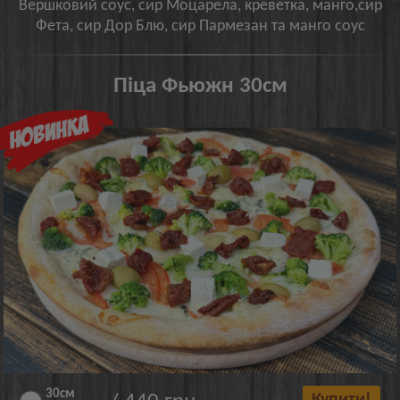
Вершковий соус, сир Моцарела, креветка, манго,сир
Фета, сир Дор Блю, сир Пармезан та манго соус
Піца Фьюжн 30см
30см
Купити!