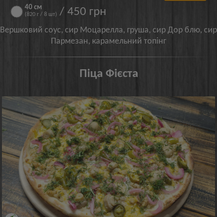
40 см
/ 450 грн
(820 г / 8 шт)
Вершковий соус, сир Моцарелла, груша, сир Дор блю, сир
Пармезан, карамельний топінг
Піца Фієста