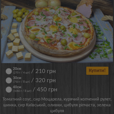
20см
/ 210 грн
Купити!
(270 г / 4 шт)
30cм
/ 320 грн
(750 г / 8 шт)
40см
/ 450 грн
(1060 г / 8 шт)
Томатний соус, сир Моцарела, курячий копчений рулет,
шинка, сир Київський, оливки, цибуля ріпчаста, зелена
цибуля