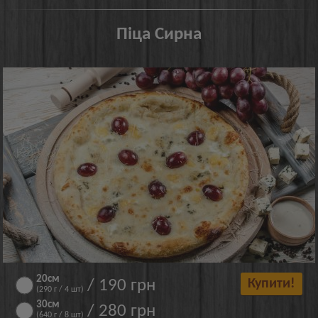
Піца Сирна
20см
/ 190 грн
Купити!
(290 г / 4 шт)
30см
/ 280 грн
(640 г / 8 шт)