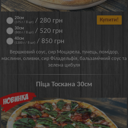
20см
/ 280 грн
Купити!
(375 г / 8 шт)
30см
/ 520 грн
(800 г / 8 шт)
40см
/ 850 грн
(1300 г / 8 шт)
Вершковий соус, сир Моцарела, тунець, помідор,
маслини, оливки, сир Філадельфія, бальзамічний соус та
зелена цибуля
Піца Тоскана 30см